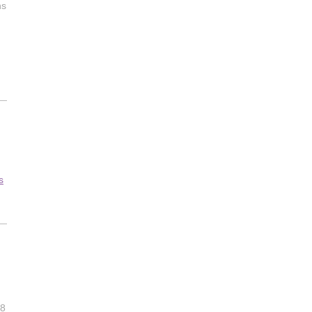
ns
s
28