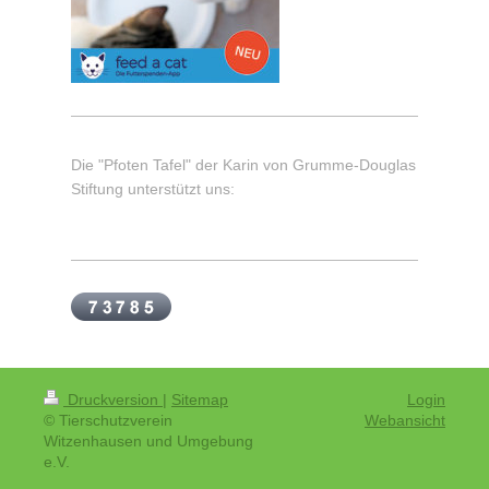
Die "Pfoten Tafel" der Karin von Grumme-Douglas
Stiftung unterstützt uns:
Druckversion
|
Sitemap
Login
© Tierschutzverein
Webansicht
Witzenhausen und Umgebung
e.V.