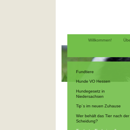
Willkommen!
Übe
Fundtiere
Hunde VO Hessen
Hundegesetz in
Niedersachsen
Tip´s im neuen Zuhause
Wer behält das Tier nach der
Scheidung?