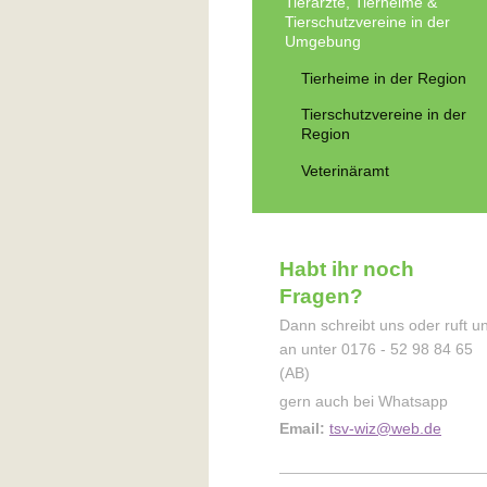
Tierärzte, Tierheime &
Tierschutzvereine in der
Umgebung
Tierheime in der Region
Tierschutzvereine in der
Region
Veterinäramt
Habt ihr noch
Fragen?
Dann schreibt uns oder ruft u
an unter 0176 - 52 98 84 65
(AB)
gern auch bei Whatsapp
Email:
tsv-wiz@web.de