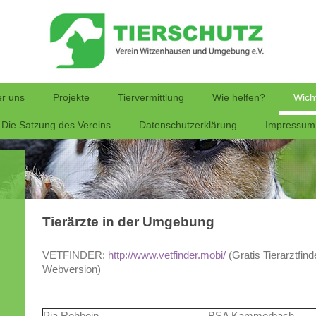
r uns
Projekte
Tiervermittlung
Wie helfen?
Wicht
Die Satzung des Vereins
Datenschutzerklärung
Impressum
Tierärzte in der Umgebung
VETFINDER:
http://www.vetfinder.mobi/
(Gratis Tierarztfind
Webversion)
Pia Rehbein
BSA Kammerbach