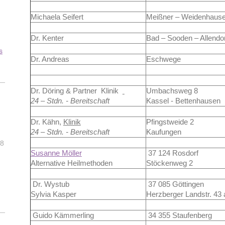
Michaela Seifert
Meißner – Weidenhaus
Dr. Kenter
Bad – Sooden – Allendor
s
Dr. Andreas
Eschwege
Dr. Döring & Partner Klinik
Umbachsweg 8
24 – Stdn. - Bereitschaft
Kassel - Bettenhausen
Dr. Kähn,
Klinik
Pfingstweide 2
24 – Stdn. - Bereitschaft
Kaufungen
28
Susanne Möller
37 124 Rosdorf
Alternative Heilmethoden
Stöckenweg 2
Dr. Wystub
37 085 Göttingen
Sylvia Kasper
Herzberger Landstr. 43 
Guido Kämmerling
34 355 Staufenberg