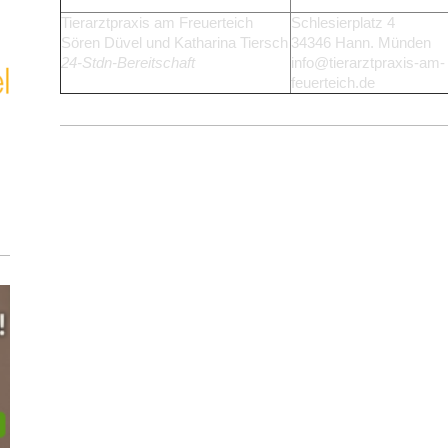
Tierarztpraxis am Freuerteich
Schlesierplatz 4
Sören Düvel und Katharina Tiersch
34346 Hann. Münden
24-Stdn-Bereitschaft
info@tierarztpraxis-am-
feuerteich.de